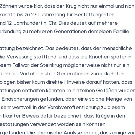
hnen wurde klar, dass der Krug nicht nur einmal und nich
könnte bis zu 270 Jahre lang für Bestattungsriten
d 12. Jahrhundert n. Chr. Dies deutet auf mehrere
erbindung zu mehreren Generationen derselben Familie
tattung bezeichnet. Das bedeutet, dass der menschliche
ie Verwesung stattfand, und dass die Knochen später in
em Fall war der Steinkrug möglicherweise nicht nur ein
u dem die Vorfahren über Generationen zurückkehrten.
häologen bisher kaum direkte Hinweise darauf hatten, dass
ttungen enthalten könnten. In einzelnen Gefäßen wurde
 Einäscherungen gefunden, aber eine solche Menge von
 sehr wertvoll. In der Vorabveröffentlichung zu diesem
ifikanter Beweis dafür bezeichnet, dass Krüge in den
rbestattungen verwendet worden sein könnten.
 gefunden. Die chemische Analyse ergab, dass einige vo