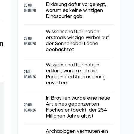
23:00
Erklärung dafür vorgelegt,
06.08.26
warum es keine winzigen
Dinosaurier gab
Wissenschaftler haben
22:00
erstmals winzige Wirbel auf
en
06.08.26
der Sonnenoberfläche
beobachtet
Wissenschaftler haben
21:00
erklärt, warum sich die
06.08.26
Pupillen bei Überraschung
erweitern
In Brasilien wurde eine neue
20:00
Art eines gepanzerten
06.08.26
Fisches entdeckt, der 254
Millionen Jahre alt ist
Archäologen vermuten ein