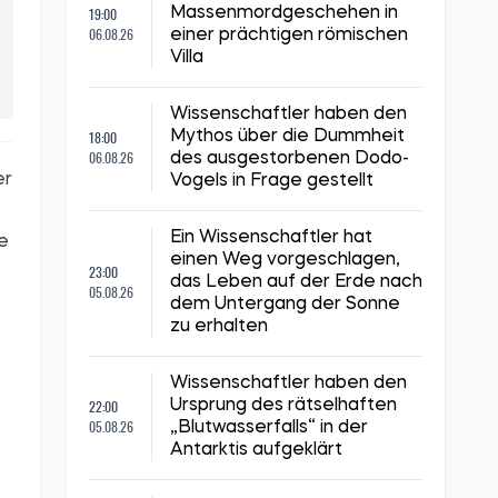
19:00
Massenmordgeschehen in
06.08.26
einer prächtigen römischen
Villa
Wissenschaftler haben den
18:00
Mythos über die Dummheit
06.08.26
des ausgestorbenen Dodo-
er
Vogels in Frage gestellt
Ein Wissenschaftler hat
e
einen Weg vorgeschlagen,
23:00
das Leben auf der Erde nach
05.08.26
dem Untergang der Sonne
zu erhalten
Wissenschaftler haben den
22:00
Ursprung des rätselhaften
05.08.26
„Blutwasserfalls“ in der
Antarktis aufgeklärt