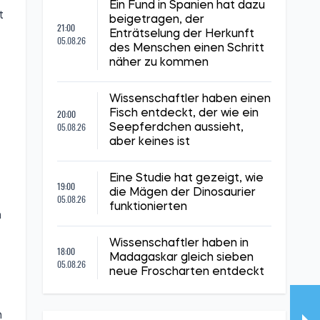
Ein Fund in Spanien hat dazu
t
beigetragen, der
21:00
Enträtselung der Herkunft
05.08.26
des Menschen einen Schritt
näher zu kommen
Wissenschaftler haben einen
20:00
Fisch entdeckt, der wie ein
05.08.26
Seepferdchen aussieht,
aber keines ist
Eine Studie hat gezeigt, wie
19:00
die Mägen der Dinosaurier
05.08.26
funktionierten
n
Wissenschaftler haben in
18:00
Madagaskar gleich sieben
05.08.26
neue Froscharten entdeckt
n