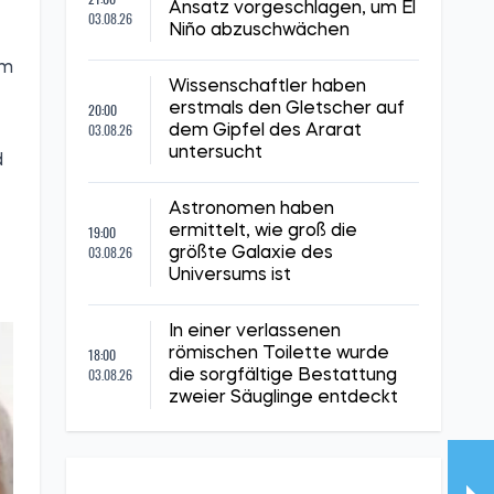
Ansatz vorgeschlagen, um El
03.08.26
Niño abzuschwächen
um
Wissenschaftler haben
20:00
erstmals den Gletscher auf
03.08.26
dem Gipfel des Ararat
untersucht
d
Astronomen haben
19:00
ermittelt, wie groß die
03.08.26
größte Galaxie des
Universums ist
In einer verlassenen
18:00
römischen Toilette wurde
03.08.26
die sorgfältige Bestattung
zweier Säuglinge entdeckt