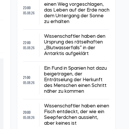
einen Weg vorgeschlagen,
23:00
das Leben auf der Erde nach
05.08.26
dem Untergang der Sonne
zu erhalten
Wissenschaftler haben den
22:00
Ursprung des rätselhaften
05.08.26
„Blutwasserfalls“ in der
Antarktis aufgeklärt
Ein Fund in Spanien hat dazu
beigetragen, der
21:00
Enträtselung der Herkunft
05.08.26
des Menschen einen Schritt
näher zu kommen
Wissenschaftler haben einen
20:00
Fisch entdeckt, der wie ein
05.08.26
Seepferdchen aussieht,
aber keines ist