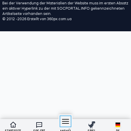
Bei der Verwendung der Materialien der Website muss im ersten Absatz
ein aktiver Hyperlink zu der mit SOCPORTAL.INFO gekennzeichneten
Artikelseite vorhanden sein.
© 2012 -2026 Erstellt von 360px.com.ua
STARTSEITE
SOC GPT
SPIEL
DE