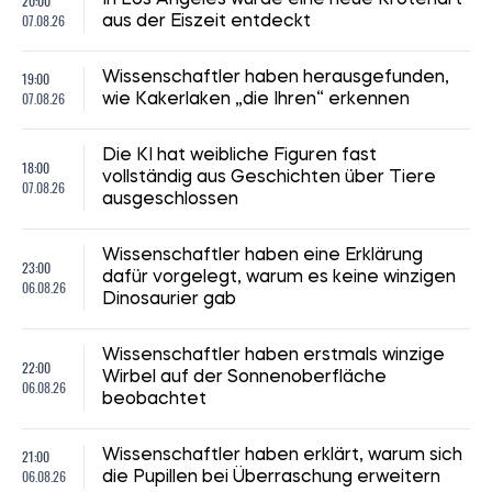
20:00
In Los Angeles wurde eine neue Krötenart
07.08.26
aus der Eiszeit entdeckt
19:00
Wissenschaftler haben herausgefunden,
07.08.26
wie Kakerlaken „die Ihren“ erkennen
Die KI hat weibliche Figuren fast
18:00
vollständig aus Geschichten über Tiere
07.08.26
ausgeschlossen
Wissenschaftler haben eine Erklärung
23:00
dafür vorgelegt, warum es keine winzigen
06.08.26
Dinosaurier gab
Wissenschaftler haben erstmals winzige
22:00
Wirbel auf der Sonnenoberfläche
06.08.26
beobachtet
21:00
Wissenschaftler haben erklärt, warum sich
06.08.26
die Pupillen bei Überraschung erweitern