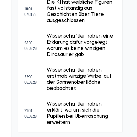
Die KI hat weibliche Figuren
18:00
fast vollständig aus
07.08.26
Geschichten über Tiere
ausgeschlossen
Wissenschaftler haben eine
23:00
Erklärung dafür vorgelegt,
06.08.26
warum es keine winzigen
Dinosaurier gab
Wissenschaftler haben
22:00
erstmals winzige Wirbel auf
06.08.26
der Sonnenoberfläche
beobachtet
Wissenschaftler haben
21:00
erklärt, warum sich die
06.08.26
Pupillen bei Überraschung
erweitern