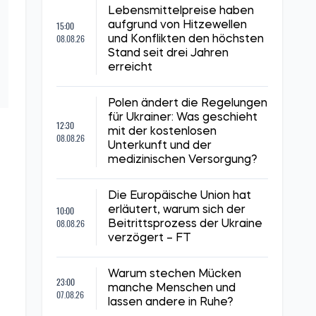
Lebensmittelpreise haben
15:00
aufgrund von Hitzewellen
08.08.26
und Konflikten den höchsten
Stand seit drei Jahren
erreicht
Polen ändert die Regelungen
für Ukrainer: Was geschieht
12:30
mit der kostenlosen
08.08.26
Unterkunft und der
medizinischen Versorgung?
Die Europäische Union hat
10:00
erläutert, warum sich der
08.08.26
Beitrittsprozess der Ukraine
verzögert – FT
Warum stechen Mücken
23:00
manche Menschen und
07.08.26
lassen andere in Ruhe?