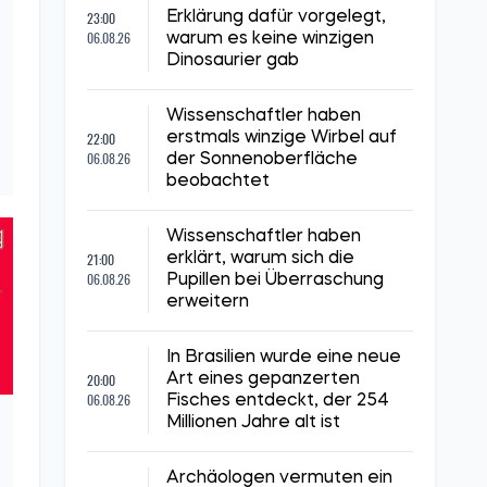
23:00
Erklärung dafür vorgelegt,
06.08.26
warum es keine winzigen
Dinosaurier gab
Wissenschaftler haben
22:00
erstmals winzige Wirbel auf
06.08.26
der Sonnenoberfläche
beobachtet
Wissenschaftler haben
21:00
erklärt, warum sich die
06.08.26
Pupillen bei Überraschung
erweitern
In Brasilien wurde eine neue
20:00
Art eines gepanzerten
06.08.26
Fisches entdeckt, der 254
Millionen Jahre alt ist
Archäologen vermuten ein