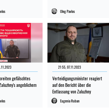
avlos
Oleg Pavlos
8.11.2023
21:55, 07.11.2023
breiten gefälschtes
Verteidigungsminister reagiert
Zaluzhny's angeblichem
auf den Bericht über die
Entlassung von Zaluzhny
avlos
Eugenia Ruban