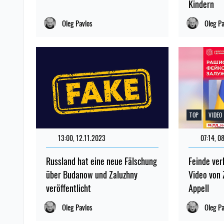
Kindern
Oleg Pavlos
Oleg P
TOP
VIDEO
13:00, 12.11.2023
07:14, 0
Russland hat eine neue Fälschung
Feinde ver
über Budanow und Zaluzhny
Video von 
veröffentlicht
Appell
Oleg Pavlos
Oleg P