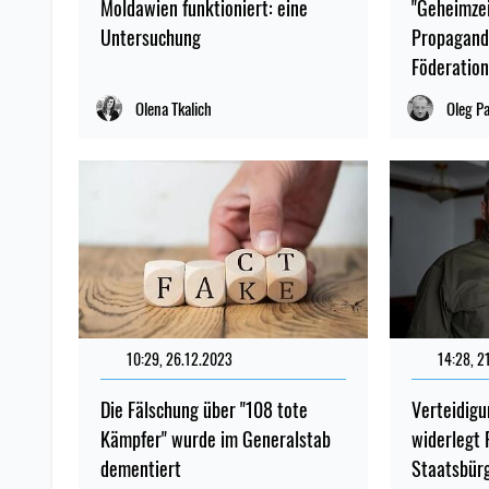
Moldawien funktioniert: eine
"Geheimzei
Untersuchung
Propagand
Föderation
Olena Tkalich
Oleg P
10:29, 26.12.2023
14:28, 2
Die Fälschung über "108 tote
Verteidig
Kämpfer" wurde im Generalstab
widerlegt 
dementiert
Staatsbür