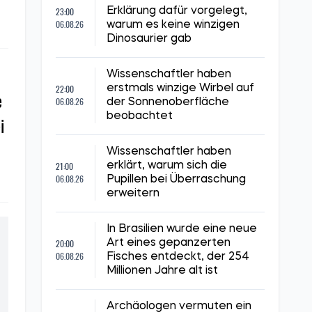
23:00
Erklärung dafür vorgelegt,
06.08.26
warum es keine winzigen
Dinosaurier gab
Wissenschaftler haben
22:00
erstmals winzige Wirbel auf
e
06.08.26
der Sonnenoberfläche
beobachtet
i
Wissenschaftler haben
21:00
erklärt, warum sich die
06.08.26
Pupillen bei Überraschung
erweitern
In Brasilien wurde eine neue
20:00
Art eines gepanzerten
06.08.26
Fisches entdeckt, der 254
Millionen Jahre alt ist
Archäologen vermuten ein