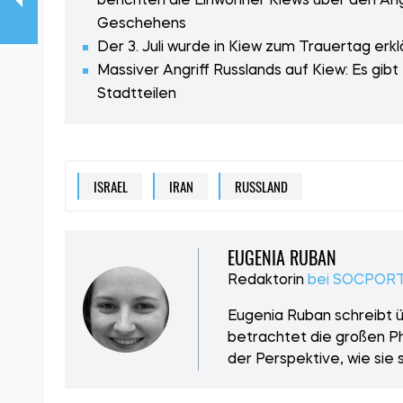
berichten die Einwohner Kiews über den Ang
Geschehens
Der 3. Juli wurde in Kiew zum Trauertag erkl
Massiver Angriff Russlands auf Kiew: Es gibt
Stadtteilen
ISRAEL
IRAN
RUSSLAND
EUGENIA RUBAN
Redaktorin
bei SOCPORT
Eugenia Ruban schreibt üb
betrachtet die großen Ph
der Perspektive, wie sie 