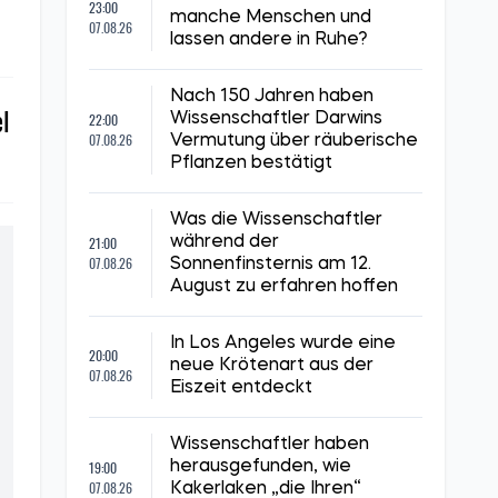
23:00
manche Menschen und
07.08.26
lassen andere in Ruhe?
Nach 150 Jahren haben
el
22:00
Wissenschaftler Darwins
07.08.26
Vermutung über räuberische
Pflanzen bestätigt
Was die Wissenschaftler
21:00
während der
07.08.26
Sonnenfinsternis am 12.
August zu erfahren hoffen
In Los Angeles wurde eine
20:00
neue Krötenart aus der
07.08.26
Eiszeit entdeckt
Wissenschaftler haben
19:00
herausgefunden, wie
07.08.26
Kakerlaken „die Ihren“