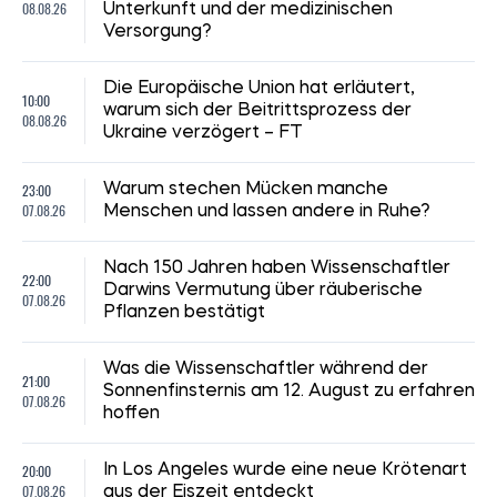
08.08.26
Unterkunft und der medizinischen
Versorgung?
Die Europäische Union hat erläutert,
10:00
warum sich der Beitrittsprozess der
08.08.26
Ukraine verzögert – FT
23:00
Warum stechen Mücken manche
07.08.26
Menschen und lassen andere in Ruhe?
Nach 150 Jahren haben Wissenschaftler
22:00
Darwins Vermutung über räuberische
07.08.26
Pflanzen bestätigt
Was die Wissenschaftler während der
21:00
Sonnenfinsternis am 12. August zu erfahren
07.08.26
hoffen
20:00
In Los Angeles wurde eine neue Krötenart
07.08.26
aus der Eiszeit entdeckt