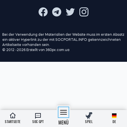
Bei der Verwendung der Materialien der Website muss im ersten Absatz
ein aktiver Hyperlink zu der mit SOCPORTAL.INFO gekennzeichneten
Artikelseite vorhanden sein.
© 2012 -2026 Erstellt von 360px.com.ua
STARTSEITE
SOC GPT
MENÜ
SPIEL
DE