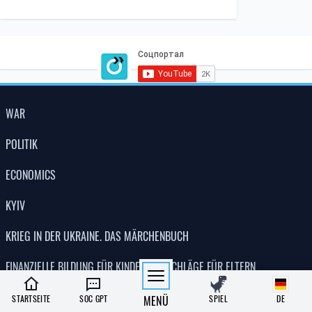
WAR
POLITIK
ECONOMICS
KYIV
KRIEG IN DER UKRAINE. DAS MÄRCHENBUCH
FINANZIELLE BILDUNG FÜR KINDER: RATSCHLÄGE FÜR ELTERN
STARTSEITE
SOC GPT
MENÜ
SPIEL
DE