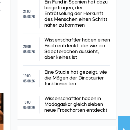
.
Ein Fund in Spanien hat dazu
beigetragen, der
.
21:00
Enträtselung der Herkunft
05.08.26
des Menschen einen Schritt
näher zu kommen
t
Wissenschaftler haben einen
20:00
Fisch entdeckt, der wie ein
05.08.26
Seepferdchen aussieht,
aber keines ist
Eine Studie hat gezeigt, wie
19:00
die Mägen der Dinosaurier
05.08.26
funktionierten
Wissenschaftler haben in
18:00
Madagaskar gleich sieben
05.08.26
neue Froscharten entdeckt