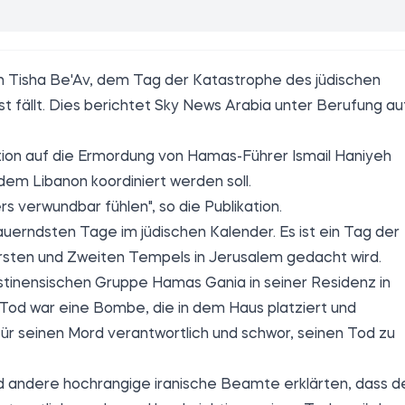
von Tisha Be'Av, dem Tag der Katastrophe des jüdischen
t fällt. Dies berichtet
Sky News Arabia
unter Berufung au
tion auf die Ermordung von Hamas-Führer Ismail Haniyeh
 dem Libanon koordiniert werden soll.
s verwundbar fühlen", so die Publikation.
rauerndsten Tage im jüdischen Kalender. Es ist ein Tag der
rsten und Zweiten Tempels in Jerusalem gedacht wird.
lästinensischen Gruppe Hamas Gania in seiner Residenz in
Tod war eine Bombe, die in dem Haus platziert und
r seinen Mord verantwortlich und schwor, seinen Tod zu
nd andere hochrangige iranische Beamte erklärten, dass d