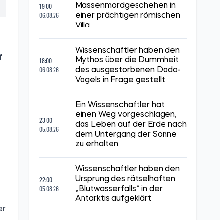
19:00
Massenmordgeschehen in
06.08.26
einer prächtigen römischen
Villa
Wissenschaftler haben den
f
18:00
Mythos über die Dummheit
06.08.26
des ausgestorbenen Dodo-
Vogels in Frage gestellt
Ein Wissenschaftler hat
einen Weg vorgeschlagen,
23:00
das Leben auf der Erde nach
05.08.26
dem Untergang der Sonne
zu erhalten
Wissenschaftler haben den
22:00
Ursprung des rätselhaften
05.08.26
„Blutwasserfalls“ in der
Antarktis aufgeklärt
er