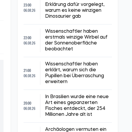
23:00
Erklärung dafür vorgelegt,
06.08.26
warum es keine winzigen
Dinosaurier gab
Wissenschaftler haben
22:00
erstmals winzige Wirbel auf
06.08.26
der Sonnenoberfläche
beobachtet
Wissenschaftler haben
21:00
erklärt, warum sich die
06.08.26
Pupillen bei Überraschung
erweitern
In Brasilien wurde eine neue
20:00
Art eines gepanzerten
06.08.26
Fisches entdeckt, der 254
Millionen Jahre alt ist
Archäologen vermuten ein