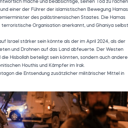
rantwortlich mache und beabsichtige, seinen Tod zu rächen
er und einer der Führer der islamistischen Bewegung Hamas
remierminister des palästinensischen Staates. Die Hamas
 terroristische Organisation anerkannt, und Ghaniya selbs
 auf Israel stärker sein könnte als der im April 2024, als der
aketen und Drohnen auf das Land abfeuerte. Der Westen
d die Hisbollah beteiligt sein könnten, sondern auch andere
nitischen Houthis und Kämpfer im Irak.
agon die Entsendung zusätzlicher militärischer Mittel in
190