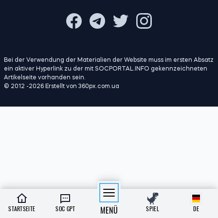
Wir über uns
Datenschutzpolitik
Bei der Verwendung der Materialien der Website muss im ersten Absatz
ein aktiver Hyperlink zu der mit SOCPORTAL.INFO gekennzeichneten
Artikelseite vorhanden sein.
© 2012 -2026 Erstellt von 360px.com.ua
STARTSEITE
SOC GPT
MENÜ
SPIEL
DE