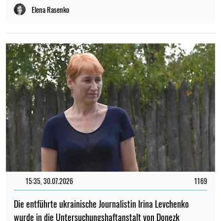
Elena Rasenko
15:35, 30.07.2026
1169
Die entführte ukrainische Journalistin Irina Levchenko
wurde in die Untersuchungshaftanstalt von Donezk