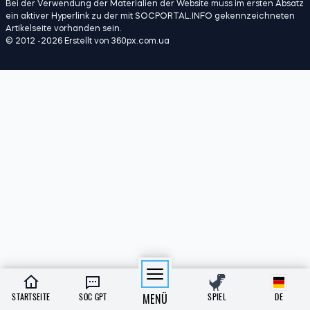
Bei der Verwendung der Materialien der Website muss im ersten Absatz
ein aktiver Hyperlink zu der mit SOCPORTAL.INFO gekennzeichneten
Artikelseite vorhanden sein.
© 2012 -2026 Erstellt von 360px.com.ua
STARTSEITE
SOC GPT
MENÜ
SPIEL
DE