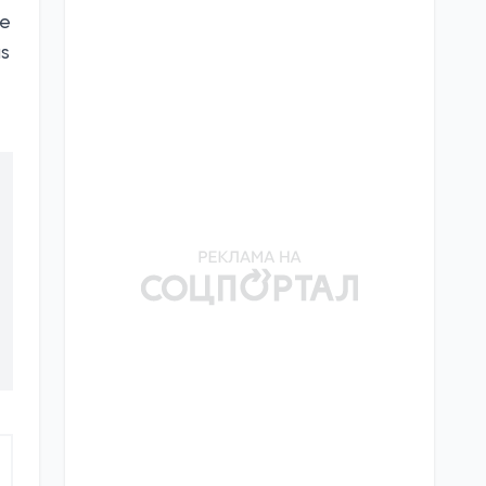
he
us