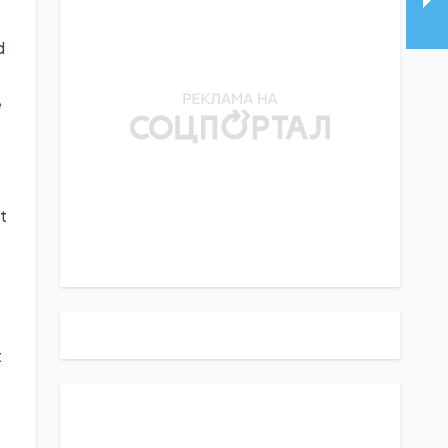
d
e
t
t