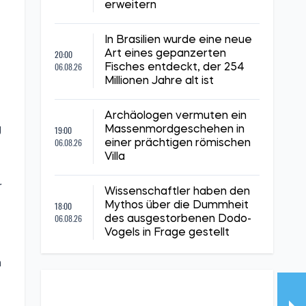
erweitern
In Brasilien wurde eine neue
20:00
Art eines gepanzerten
06.08.26
Fisches entdeckt, der 254
Millionen Jahre alt ist
Archäologen vermuten ein
19:00
Massenmordgeschehen in
g
06.08.26
einer prächtigen römischen
Villa
r
Wissenschaftler haben den
18:00
Mythos über die Dummheit
06.08.26
des ausgestorbenen Dodo-
Vogels in Frage gestellt
n