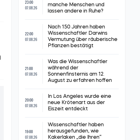
23:00
manche Menschen und
07.08.26
lassen andere in Ruhe?
Nach 150 Jahren haben
22:00
Wissenschaftler Darwins
07.08.26
Vermutung über räuberische
Pflanzen bestätigt
n
Was die Wissenschaftler
21:00
während der
07.08.26
Sonnenfinsternis am 12.
August zu erfahren hoffen
In Los Angeles wurde eine
20:00
neue Krötenart aus der
07.08.26
Eiszeit entdeckt
Wissenschaftler haben
19:00
herausgefunden, wie
07.08.26
Kakerlaken „die Ihren“