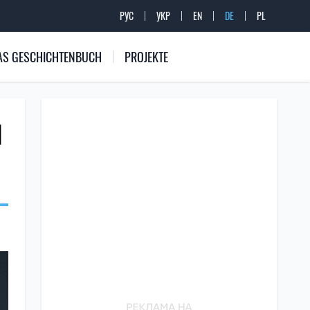
РУС
УКР
EN
DE
PL
 DAS GESCHICHTENBUCH
PROJEKTE
N