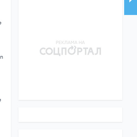
e
en
e