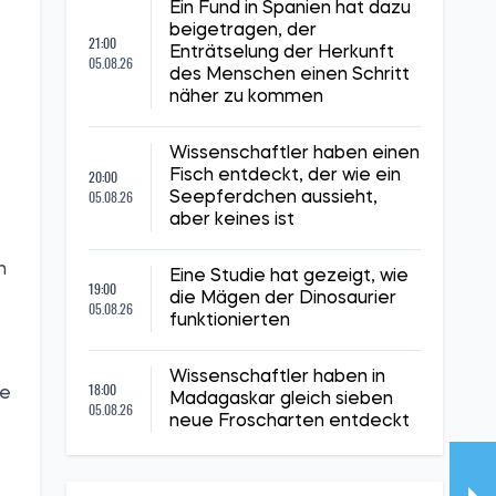
Ein Fund in Spanien hat dazu
beigetragen, der
21:00
Enträtselung der Herkunft
05.08.26
des Menschen einen Schritt
näher zu kommen
Wissenschaftler haben einen
20:00
Fisch entdeckt, der wie ein
05.08.26
Seepferdchen aussieht,
aber keines ist
n
Eine Studie hat gezeigt, wie
19:00
die Mägen der Dinosaurier
05.08.26
funktionierten
Wissenschaftler haben in
18:00
ie
Madagaskar gleich sieben
05.08.26
neue Froscharten entdeckt