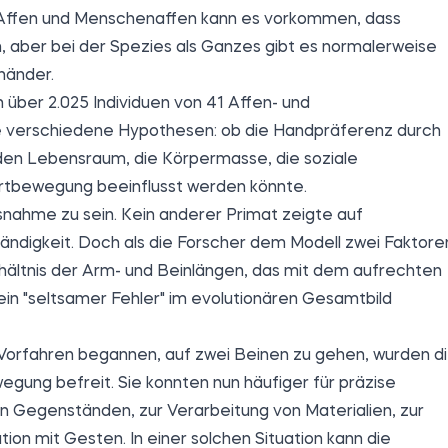
 Affen und Menschenaffen kann es vorkommen, dass
, aber bei der Spezies als Ganzes gibt es normalerweise
shänder.
ber 2.025 Individuen von 41 Affen- und
e verschiedene Hypothesen: ob die Handpräferenz durch
en Lebensraum, die Körpermasse, die soziale
Fortbewegung beeinflusst werden könnte.
snahme zu sein. Kein anderer Primat zeigte auf
ndigkeit. Doch als die Forscher dem Modell zwei Faktore
rhältnis der Arm- und Beinlängen, das mit dem aufrechten
ein "seltsamer Fehler" im evolutionären Gesamtbild
n Vorfahren begannen, auf zwei Beinen zu gehen, wurden d
egung befreit. Sie konnten nun häufiger für präzise
 Gegenständen, zur Verarbeitung von Materialien, zur
n mit Gesten. In einer solchen Situation kann die