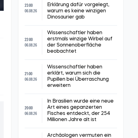
23:00
Erklärung dafür vorgelegt,
06.08.26
warum es keine winzigen
Dinosaurier gab
Wissenschaftler haben
22:00
erstmals winzige Wirbel auf
06.08.26
der Sonnenoberfläche
beobachtet
Wissenschaftler haben
21:00
erklärt, warum sich die
06.08.26
Pupillen bei Überraschung
erweitern
In Brasilien wurde eine neue
20:00
Art eines gepanzerten
06.08.26
Fisches entdeckt, der 254
Millionen Jahre alt ist
Archäologen vermuten ein